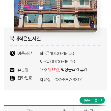
북내작은도서관
이용시간
화~금 10:00~19:00
토~일 09:00~18:00
휴관일
매주
월요일
, 법정공휴일 휴관
전화번호
자료실 :
031-887-3317
좌우로 이동 < >