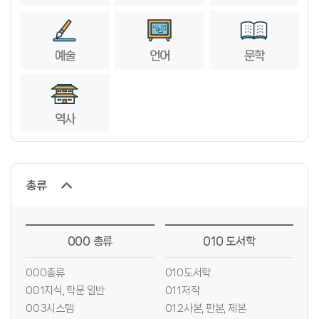
예술
언어
문학
역사
총류
000 총류
010 도서학
000총류
010도서학
001지식, 학문 일반
011저작
003시스템
012사본, 판본, 제본