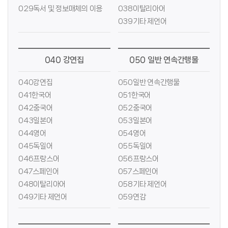
029독서 및 정보매체의 이용
038이탈리아어
039기타 제언어
040 강연집
050 일반 연속간행물
040강연집
050일반 연속간행물
041한국어
051한국어
042중국어
052중국어
043일본어
053일본어
044영어
054영어
045독일어
055독일어
046프랑스어
056프랑스어
047스페인어
057스페인어
048이탈리아어
058기타 제언어
049기타 제언어
059연감