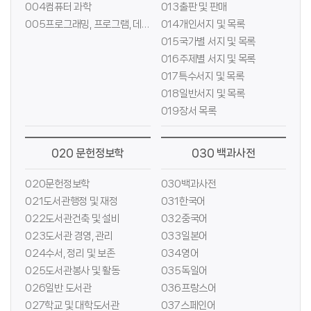
004컴퓨터 과학
013출판 및 판매
005프로그래밍, 프로그램, 데이터
014개인서지 및 목록
015국가별 서지 및 목록
016주제별 서지 및 목록
017특수서지 및 목록
018일반서지 및 목록
019장서 목록
020 문헌정보학
030 백과사전
020문헌정보학
030백과사전
021도서관행정 및 재정
031한국어
022도서관건축 및 설비
032중국어
023도서관 경영, 관리
033일본어
024수서, 정리 및 보존
034영어
025도서관봉사 및 활동
035독일어
026일반 도서관
036프랑스어
027학교 및 대학도서관
037스페인어