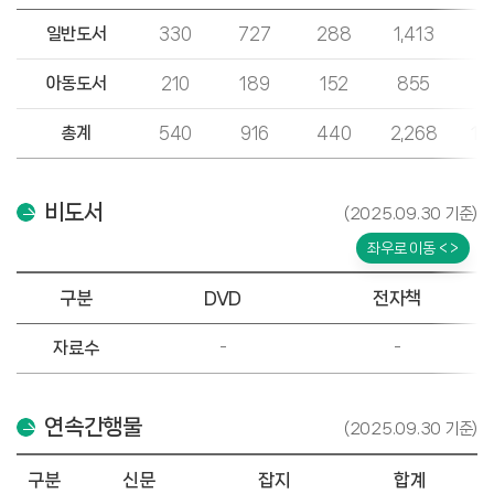
일반도서
330
727
288
1,413
5
아동도서
210
189
152
855
7
총계
540
916
440
2,268
1,
비도서
(2025.09.30 기준)
좌우로 이동 < >
구분
DVD
전자책
자료수
-
-
연속간행물
(2025.09.30 기준)
구분
신문
잡지
합계