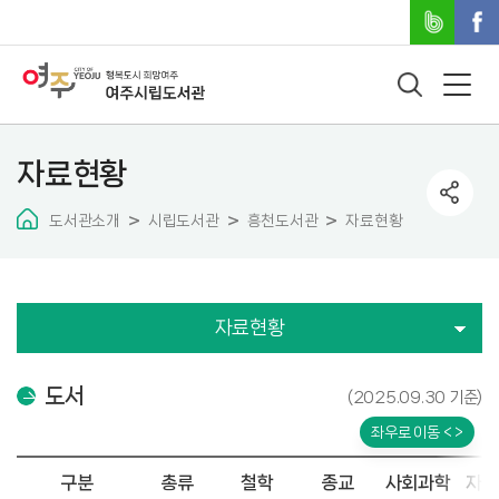
자료현황
도서관소개
시립도서관
흥천도서관
자료현황
자료현황
도서
(2025.09.30 기준)
좌우로 이동 < >
구분
총류
철학
종교
사회과학
자연