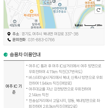
100m
로드뷰
길찾기
지도 크게 보기
주소
: 경기도 여주시 북내면 여강로 337-38
문의전화
: 031-883-0766
승용차 이용안내
여주 IC 통과 후 여주 IC삼거리에서 여주 방면으로
우회전하여 4.11km 직진(37번국도)
버스터미널사거리에서 북내, 신륵사 방면으로 우회
전하여 1.94km 직진(여양로)
여주 IC 기
여주대교를 지난 강천방면으로 우회전하여
준
2.14km 직전
천송삼거리에서 고달사지, 양동, 북내방면으로 좌
회전하여 2.83km직진(여양2로)