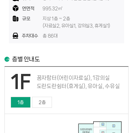
연면적
995.32㎡
규모
지상 1층 ~ 2층
(자료실2, 유아실1, 강의실3, 휴게실1)
주차대수
총 86대
층별 안내도
1F
꿈자람터(어린이자료실), 1강의실
도란도란쉼터(휴게실), 유아실, 수유실
1층
2층