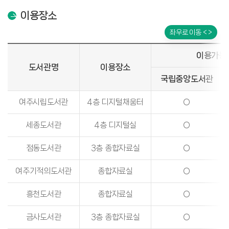
이용장소
좌우로 이동 < >
이용가능
도서관명
이용장소
국립중앙도서관
여주시립도서관
4층 디지털채움터
○
세종도서관
4층 디지털실
○
점동도서관
3층 종합자료실
○
여주기적의도서관
종합자료실
○
흥천도서관
종합자료실
○
금사도서관
3층 종합자료실
○