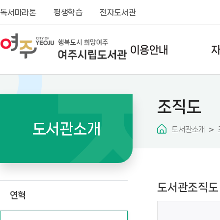
독서마라톤
평생학습
전자도서관
이용안내
이용시간
소장
조직도
회원가입
스마
도서대출
주제
도서관소개
도서관소개
상호대차
대출
전자도서관
신착
스마트도서관
연속
도서관조직도
읍면
도서택배서비스
연혁
대출
열람실이용
희망