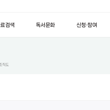
신청·참여
자료검색
독서문화
자료검색
독서진작프로젝트
강좌신청
트도서관검색
교과연계도서목록
대관신청
별검색
북큐레이션
공연·강연예약
조직도
베스트
요즘 사서들이 읽는 책
사물함신청
도서
지역작가 은행제
도서관 나들이
간행물목록
박현모의 세종이야기
동아리
행정복지센터
자원봉사
반납서비스
도서신청