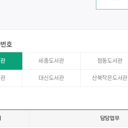
화번호
서관
세종도서관
점동도서관
서관
대신도서관
산북작은도서관
관
위
담당업무