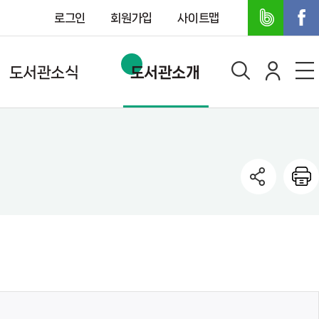
로그인
회원가입
사이트맵
도서관소식
도서관소개
공지사항
연혁
도서관일정
조직도
묻고답하기
시립도서관
사서에게 물어보세요
사립작은도서관
도서관정책