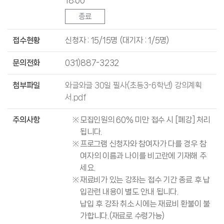
18:00
종료
접수현황
신청자 : 15/15명 (대기자 : 1/5명)
문의전화
031)887-3232
첨부파일
와글와글 30일 필사(초등3-6학년) 강의계획
서.pdf
주의사항
모집인원의 60% 미만 접수 시 [폐강] 처리
됩니다.
프로그램 신청자와 참여자가 다를 경우 참
여자의 이름과 나이를 비고란에 기재해 주
세요.
재료비가 있는 강좌는 접수 기간 종료 후 납
입관련 내용이 별도 안내 됩니다.
납입 후 강좌 취소 시에는 재료비 환불이 불
가합니다.(재료로 수령가능)