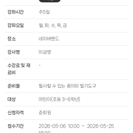
강좌시간
주5일
강좌요일
월, 화, 수, 목, 금
장소
네이버밴드
강사명
이금영
수강료 및 재
-
료비
준비물
필사할 수 있는 종이와 필기도구
대상
어린이(초등 3~6학년)
신청자격
준회원
접수기간
2026-05-06 10:00 ~ 2026-05-25